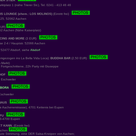
ER STIER
platz 1 (nähe Trierer Str.), Tel. 0241 - 413 46 46
S LOUNGE (ehem.: LOS MOLINOS)
(Eintritt frei)
25, 52062 Aachen
EUR)
62 Aachen (Nähe Kaiserplatz)
CING AND MORE
(3 EUR)
e 2-4 / Hauptstr. 52066 Aachen
 52477 Alsdorf, siehe
Alsdorf
 umgezogen ins La Bella Vida Loca):
BUDDHA BAR
(2,50 EUR)
Markt)
Fortgeschrittene, 22h Party mit Giuseppe
HOF
 Eschweiler
 BORA
schweiler
HAUS
 Aachenerstrasse), 4701 Kettenis bei Eupen
FU
 B-4700 Eupen
ET KANN
, (Eintritt frei)
Aachen
gute Stimmung, eine DER Salsa-Kneipen von Aachen;