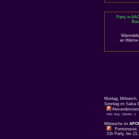
Party in AA
Box
Wärmebild
an Wärme 
Montag, Mittwoch,
Sonntag im Salsa 
Alexandersras
Info: Kay - Danke :-)
Mittwochs im
APO
Pontstrasse, g
21h Party, bis 21.30