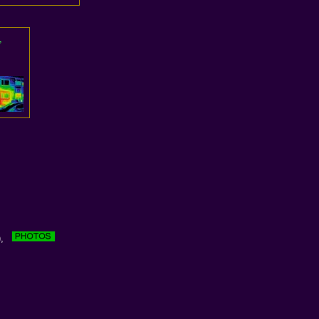
,
.),