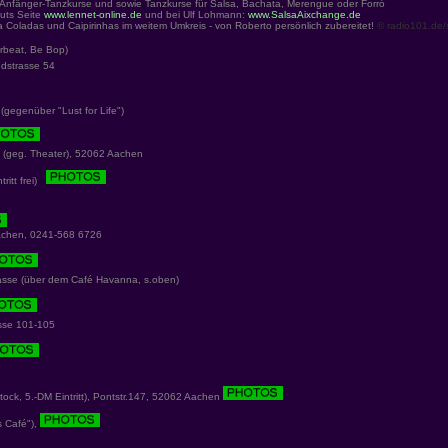
e Anfänger-Tanzkurse und sowie Tanzkurse für Salsa, Bachata, Merengue oder Forró
muts Seite
www.lennet-online.de
und bei Ulf Lohmann:
www.SalsaAixchange.de
ladas und Caipirinhas im weitem Umkreis - von Roberto persönlich zubereitet!
© radio101.de/s
rbeat, Be Bop)
üdstrasse 54
egenüber "Lust for Life")
(geg. Theater), 52062 Aachen
ntritt frei)
achen, 0241-568 6726
se (über dem Café Havanna, s.oben)
sse 101-105
tock, 5.-DM Eintritt), Pontstr.147, 52062 Aachen
s Café"),