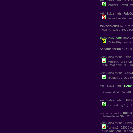
kein Salsa mehr:
BRAND
Aachen-Brand, Markt
kein Salsa mehr:
FAMOU
Komphausbadstr. 
TANZCENTER No.1
(3 
Heinrichsallee 36, 520
Salsa-Kalender
) im
DAN
Ecke Küpperstrass
Schaufenberger Eck
in
kein Salsa mehr (Party
Am Büchel 14 (am 
20h Anfängerkurs, 21h 
kein Salsa mehr:
BURG
Burgstr.60, 52249
kein Salsa mehr:
BORA
Dürenerstr 28, 52249 E
kein Salsa mehr:
LAND
Linderberg 1 (Ecke
kein salsa mehr:
HONG 
Herbesthaler Str. 126,
kein Salsa mehr:
LENN
Pontstr.5, 52062 
Klein aber oho: super