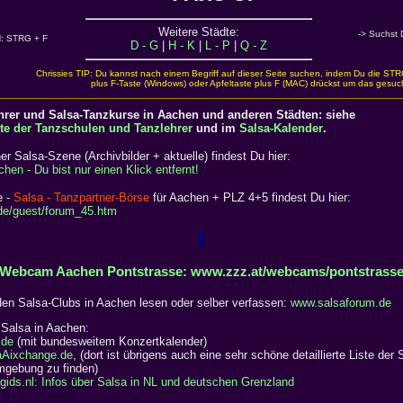
Weitere Städte:
-> Suchst 
 STRG + F
D - G
|
H - K
|
L - P
|
Q - Z
Chrissies TIP: Du kannst nach einem Begriff auf dieser Seite suchen, indem Du die STR
plus F-Taste (Windows) oder Apfeltaste plus F (MAC) drückst um das gesu
hrer und Salsa-Tanzkurse in Aachen und anderen Städten: siehe
te der Tanzschulen und Tanzlehrer
und im
Salsa-Kalender
.
er Salsa-Szene (Archivbilder + aktuelle) findest Du hier:
hen - Du bist nur einen Klick entfernt!
e -
Salsa - Tanzpartner-Börse
für Aachen + PLZ 4+5 findest Du hier:
de/guest/forum_45.htm
Webcam Aachen Pontstrasse: www.zzz.at/webcams/pontstrass
n Salsa-Clubs in Aachen lesen oder selber verfassen:
www.salsaforum.de
 Salsa in Aachen:
.de
(mit bundesweitem Konzertkalender)
Aixchange.de
, (dort ist übrigens auch eine sehr schöne detaillierte Liste der 
gebung zu finden)
ids.nl: Infos über Salsa in NL und deutschen Grenzland