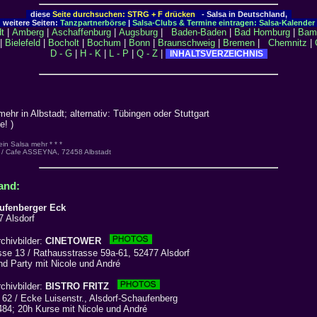
diese
Seite durchsuchen: STRG + F drücken
- Salsa in Deutschland,
weitere Seiten:
Tanzpartnerbörse
|
Salsa-Clubs & Termine eintragen: Salsa-Kalender
t
|
Amberg
|
Aschaffenburg
|
Augsburg
|
Baden-Baden
|
Bad Homburg
|
Bam
|
Bielefeld
|
Bocholt
|
Bochum
|
Bonn
|
Braunschweig
|
Bremen
|
Chemnitz
|
D - G
|
H - K
|
L - P
|
Q - Z
|
INHALTSVERZEICHNIS
ehr in Albstadt; alternativ: Tübingen oder Stuttgart
e! )
kein Salsa mehr * * *
 / Cafe ASSEYNA, 72458 Albstadt
and:
ufenberger Eck
 Alsdorf
chivbilder:
CINETOWER
e 13 / Rathausstrasse 59a-61, 52477 Alsdorf
d Party mit Nicole und André
chivbilder:
BISTRO FRITZ
2 / Ecke Luisenstr., Alsdorf-Schaufenberg
84; 20h Kurse mit Nicole und André