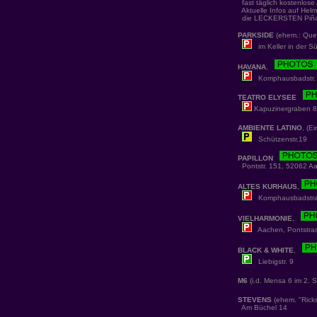
fast täglich kostenlos
Aktuelle Infos auf Hel
die LECKERSTEN Piña Co
PARKSIDE
(ehem.: Que
im Keller in der S
HAVANA
,
Komphausbadstr. (g
TEATRO ELYSEE
Kapuzinergraben 8 
AMBIENTE LATINO
, (Ei
Schützenstr.19
PAPILLON
Pontstr. 151, 52062 A
ALTES KURHAUS
,
Komphausbadstras
VIELHARMONIE
,
Aachen, Pontstra
BLACK & WHITE
,
Liebigstr. 9
M6
(i.d. Mensa 6 im 2. S
STEVENS
(ehem. "Rick
Am Büchel 14