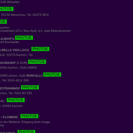
2146 Würselen
 52156 Monschau, Tel. 02472 86-0
Aachen
chselnden DJ´s, Nov.-April, d.h. statt Elisenbrunnen
LEJBOR´S
49 Eschweiler
A BELLA VIDA LOCA
19, 52070 Aachen, Tel.
AKOBSHOF
(5 EUR)
2064 Aachen, 0241-36800
 STAIRS (ehem. Café
RONCALLI
)
 Tel. 0241-4011 266
ESTBAHNHOF
achen, Tel. 0241-82 535
 EUR)
6, 52062 Aachen
 / FLOWERS
n der Molkerei, Eingang beim Image
rty