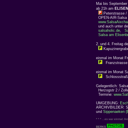
Mai bis September 
ab 21h am
ELISE
Peterstrasse /
OPEN-AIR-Salsa 
www.SalsaAixcha
und auch unter de
salsaholic.de
,
S
Salsa am Elisenb
2. und 4. Freitag 
Kapuzinergrabe
einmal im Monat F
Franzstrasse 
einmal im Monat S
Schlossstraße
Gelegentlich: Salsa
Herzogstr 2 / Zoll
Termine:
www.Sal
UMGEBUNG:
Esch
ARCHIVBILDER: Sa
und
Sippenaeken (B
* * * ...es war einmal: 
BERKS