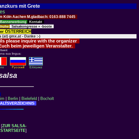
Tanzkurs mit Grete
ses
Raum Köln Aachen M.gladbach: 0163-888 7445
Bannerwerbung
Kontakt
schuhe
Salsakongresse + -boote
der ÖSTERREICH
 (at) gmx.at - Danke :-)
ils please inquire with the organizer
 Euch beim jeweiligen Veranstalter.
tweit
ona sua lingua:
iano
Eλληνικα
salsa
eim
|
Berlin
|
Bielefeld
|
Bocholt
ALTSVERZEICHNIS
[
ZUR SALSA-
STARTSEITE
]