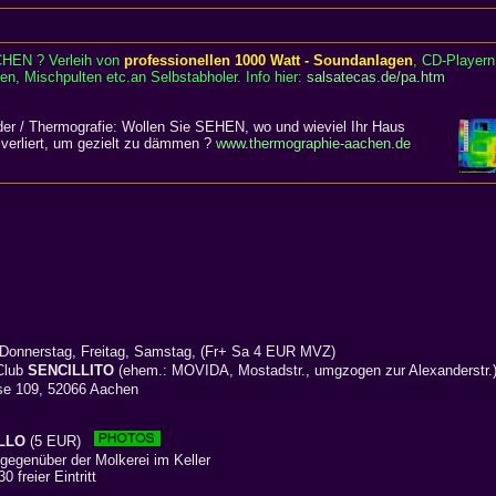
CHEN ? Verleih von
professionellen 1000 Watt - Soundanlagen
, CD-Playern
en, Mischpulten etc.an Selbstabholer. Info hier:
salsatecas.de/pa.htm
er / Thermografie: Wollen Sie SEHEN, wo und wieviel Ihr Haus
verliert, um gezielt zu dämmen ?
www.thermographie-aachen.de
 Donnerstag, Freitag, Samstag, (Fr+ Sa 4 EUR MVZ)
Club
SENCILLITO
(ehem.: MOVIDA, Mostadstr., umgzogen zur Alexanderstr
se 109, 52066 Aachen
LLO
(5 EUR)
egenüber der Molkerei im Keller
 freier Eintritt