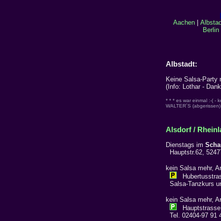
Aachen
|
Albstad
Berlin
Albstadt:
Keine Salsa-Party m
(Info: Lothar - Dank
* * * es war einmal :-( - 
WALTER´S (abgerissen)
Alsdorf / Rheinl
Dienstags im
Scha
Hauptstr.62, 52477
kein Salsa mehr, Ar
Hubertusstrass
Salsa-Tanzkurs un
kein Salsa mehr, Ar
Hauptstrasse 6
Tel. 02404-97 91 4