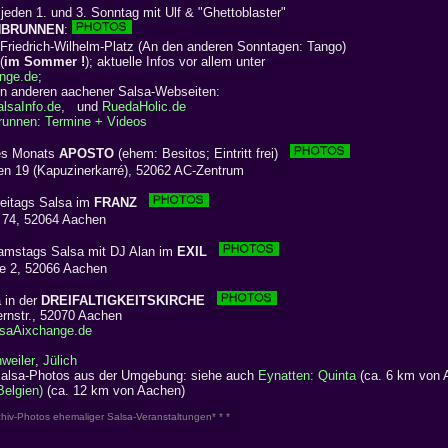
jeden 1. und 3. Sonntag mit Ulf & "Ghettoblaster"
NBRUNNEN
:
 Friedrich-Wilhelm-Platz (An den anderen Sonntagen: Tango)
(
im Sommer !
); aktuelle Infos vor allem unter
nge.de
;
n anderen aachener Salsa-Webseiten:
alsaInfo.de
, und
RuedaHolic.de
runnen: Termine + Videos
des Monats
APOSTO
(ehem: Besitos; Eintritt frei)
n 19 (Kapuzinerkarré), 52062 AC-Zentrum
reitags Salsa im
FRANZ
74, 52064 Aachen
amstags Salsa mit DJ Alan im
EXIL
 2, 52066 Aachen
 in der
DREIFALTIGKEITSKIRCHE
ernstr., 52070 Aachen
saAixchange.de
weiler
,
Jülich
lsa-Photos aus der Umgebung: siehe auch
Eynatten: Quinta
(ca. 6 km von 
elgien)
(ca. 12 km von Aachen)
Archiv-Photos ehemaliger Salsa-Veranstaltungen* * *