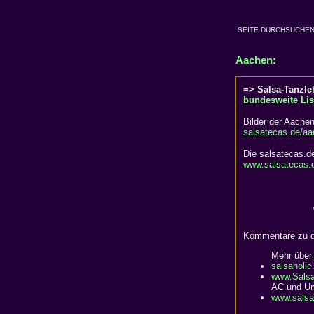
SEITE DURCHSUCHEN:
Aachen:
=> Salsa-Tanzle
bundesweite Lis
Bilder der Aachen
salsatecas.de/aac
Die salsatecas.d
www.salsatecas.
Kommentare zu de
Mehr über
salsaholic
www.Salsa
AC und Um
www.salsag