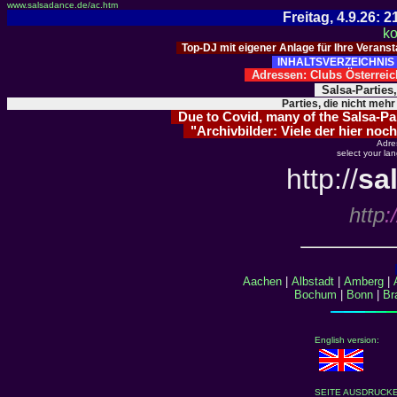
www.salsadance.de/ac.htm
Freitag, 4.9.26:
ko
Top-DJ mit eigener Anlage für Ihre Verans
INHALTSVERZEICHNIS 
Adressen: Clubs Österre
Salsa-Parties
Parties, die nicht mehr
Due to Covid, many of the Salsa-Part
"Archivbilder: Viele der hier noch
Adre
select your la
http://
sa
http
:/
Aachen
|
Albstadt
|
Amberg
|
Bochum
|
Bonn
|
Br
English version:
SEITE AUSDRUCK