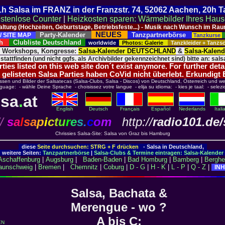
 21h Salsa im FRANZ in der Franzstr. 74, 52062 Aachen, 20h 
stenlose Counter
|
Heizkosten sparen: Wärmebilder Ihres Hau
taltung (Hochzeiten, Geburtstage, Betriebsfeste...) - Musik nach Wunsch im 
NEUES
Party-Kalender
Tanzpartnerbörse
/ SITE MAP
Tanzkurse
ich
Clubliste Deutschland
worldwide
Photos: Galerie
Tanzkleider + Tanz
, Workshops, Kongresse:
Salsa-Kalender DEUTSCHLAND
&
Salsa-Kalen
 stattfinden (und nicht ggfs. als Archivbilder gekennzeichnet sind) bitte an: salsa
ies listed on this web site don´t exist anymore. For further deta
 gelisteten Salsa Parties haben CoVid nicht überlebt. Erkundigt
ssen und Bilder der Salsatecas (Salsa-Clubs, Salsa - Discos) von Deutschland, Österreich und wel
nguage: - wähle Deine Sprache - choisissez votre langue - elija su idioma: - kies je taal: - selezi
lsa
.
at
English
Deutsch
Français
Español
Nederlands
Ital
/
s
a
l
s
a
p
i
c
t
u
r
e
s
.
c
o
m
http://
radio101.de/
Chrissies Salsa-Site: Salsa von Graz bis Hamburg
diese
Seite durchsuchen: STRG + F drücken
- Salsa in Deutschland,
weitere Seiten:
Tanzpartnerbörse
|
Salsa-Clubs & Termine eintragen: Salsa-Kalender
Aschaffenburg
|
Augsburg
|
Baden-Baden
|
Bad Homburg
|
Bamberg
|
Bergh
aunschweig
|
Bremen
|
Chemnitz
|
Coburg
|
D - G
|
H - K
|
L - P
|
Q - Z
|
INH
Salsa, Bachata &
Merengue - wo ?
A bis C:
EN