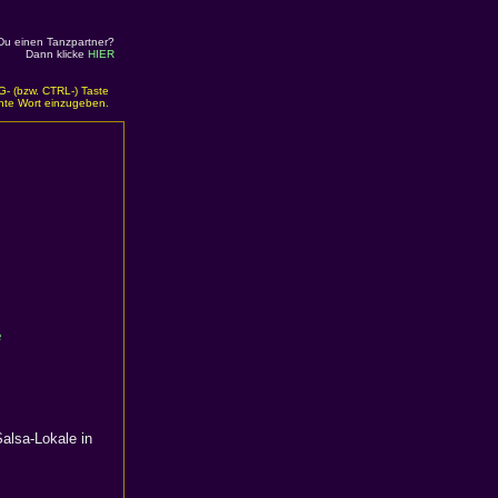
Du einen Tanzpartner?
Dann klicke
HIER
G- (bzw. CTRL-) Taste
chte Wort einzugeben.
e
Salsa-Lokale in