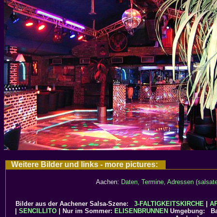
Weitere Bilder und links - more pictures:
Aachen:
Daten, Termine, Adressen (salsate
Bilder aus der Aachener Salsa-Szene:
3-FALTIGKEITSKIRCHE
|
A
|
SENCILLITO
| Nur im Sommer:
ELISENBRUNNEN
Umgebung: Bae