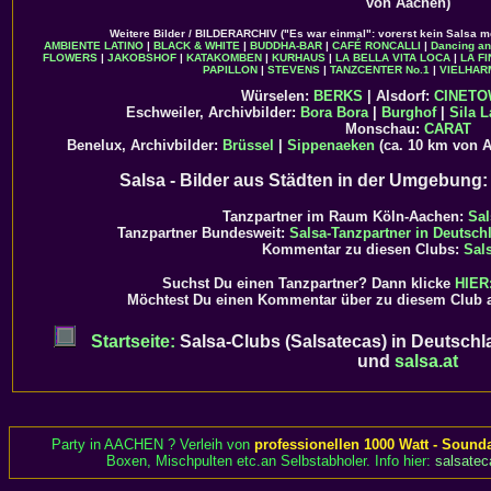
von Aachen)
Weitere Bilder / BILDERARCHIV ("Es war einmal": vorerst kein Salsa m
AMBIENTE LATINO
|
BLACK & WHITE
|
BUDDHA-BAR
|
CAFÉ RONCALLI
|
Dancing a
FLOWERS
|
JAKOBSHOF
|
KATAKOMBEN
|
KURHAUS
|
LA BELLA VITA LOCA
|
LA F
PAPILLON
|
STEVENS
|
TANZCENTER No.1
|
VIELHAR
Würselen:
BERKS
| Alsdorf:
CINET
Eschweiler, Archivbilder:
Bora Bora
|
Burghof
|
Sila L
Monschau:
CARAT
Benelux, Archivbilder:
Brüssel
|
Sippenaeken
(ca. 10 km von 
Salsa - Bilder aus Städten in der Umgebung
Tanzpartner im Raum Köln-Aachen:
Sal
Tanzpartner Bundesweit:
Salsa-Tanzpartner in Deutsch
Kommentar zu diesen Clubs:
Sal
Suchst Du einen Tanzpartner? Dann klicke
HIER:
Möchtest Du einen Kommentar über zu diesem Club 
Startseite:
Salsa-Clubs (Salsatecas) in Deutschl
und
salsa.at
Party in AACHEN ? Verleih von
professionellen 1000 Watt - Sound
Boxen, Mischpulten etc.an Selbstabholer. Info hier:
salsatec