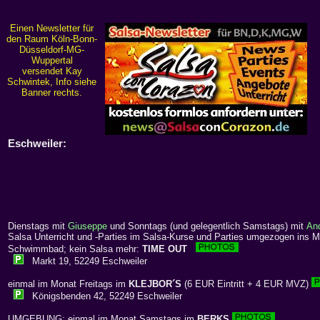
Einen Newsletter für
den Raum Köln-Bonn-
Düsseldorf-MG-
Wuppertal
versendet Kay
Schwintek, Info siehe
Banner rechts.
Eschweiler:
Dienstags mit
Giuseppe
und Sonntags (und gelegentlich Samstags) mit
An
Salsa Unterricht und -Parties im Salsa-Kurse und Parties umgezogen ins M
Schwimmbad; kein Salsa mehr:
TIME OUT
Markt 19, 52249 Eschweiler
einmal im Monat Freitags im
KLEJBOR´S
(6 EUR Eintritt + 4 EUR MVZ)
Königsbenden 42, 52249 Eschweiler
UMGEBUNG: einmal im Monat Samstags im
BERKS