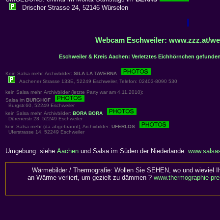
Drischer Strasse 24, 52146 Würselen
Webcam Eschweiler: www.zzz.at/we
Eschweiler & Kreis Aachen: Verletztes Eichhörnchen gefunden
Kein Salsa mehr, Archivbilder:
SILA LA TAVERNA
Aachener Strasse 133E, 52249 Eschweiler, Telefon: 02403-8090 530
kein Salsa mehr, Archivbilder (letzte Party war am 4.11.2010):
Salsa im
BURGHOF
Burgstr.60, 52249 Eschweiler
kein Salsa mehr, Archivbilder:
BORA BORA
Dürenerstr 28, 52249 Eschweiler
kein Salsa mehr (da abgebrannt), Archivbilder:
UFERLOS
Uferstrasse 14, 52249 Eschweiler
Umgebung: siehe
Aachen
und Salsa im Süden der Niederlande:
www.salsa
Wärmebilder / Thermografie: Wollen Sie SEHEN, wo und wieviel I
an Wärme verliert, um gezielt zu dämmen ?
www.thermographie-pre