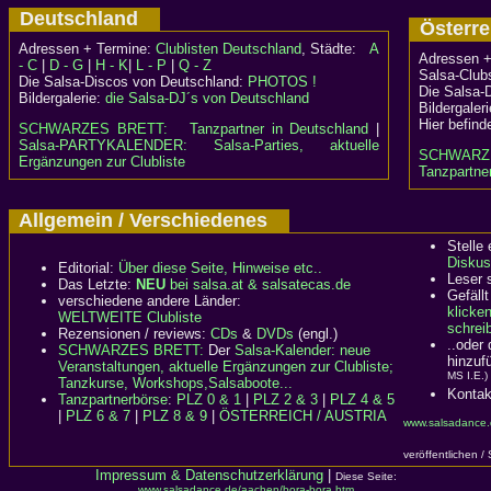
Deutschland
Österr
Adressen + Termine:
Clublisten Deutschland
, Städte:
A
Adressen +
- C
|
D - G
|
H - K
|
L - P
|
Q - Z
Salsa-Clubs
Die Salsa-Discos von Deutschland:
PHOTOS !
Die Salsa-
Bildergalerie:
die Salsa-DJ´s von Deutschland
Bildergaler
Hier befind
SCHWARZES BRETT:
Tanzpartner in Deutschland
|
Salsa-PARTYKALENDER: Salsa-Parties, aktuelle
SCHWARZ
Ergänzungen zur Clubliste
Tanzpartner
Allgemein / Verschiedenes
Stelle
Diskus
Editorial:
Über diese Seite, Hinweise etc..
Leser 
Das Letzte:
NEU
bei salsa.at & salsatecas.de
Gefällt
verschiedene andere Länder:
klicke
WELTWEITE Clubliste
schreib
Rezensionen / reviews:
CDs
&
DVDs
(engl.)
..oder
SCHWARZES BRETT:
Der
Salsa-Kalender: neue
hinzuf
Veranstaltungen, aktuelle Ergänzungen zur Clubliste;
MS I.E.)
Tanzkurse, Workshops,Salsaboote...
Kontak
Tanzpartnerbörse
:
PLZ 0 & 1
|
PLZ 2 & 3
|
PLZ 4 & 5
|
PLZ 6 & 7
|
PLZ 8 & 9
|
ÖSTERREICH / AUSTRIA
www.salsadance.
veröffentlichen /
Impressum & Datenschutzerklärung
|
Diese Seite:
www.salsadance.de/aachen/bora-bora.htm