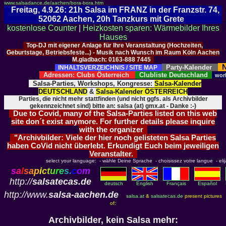
www.salsadance.de/aachen/bora-bora.htm
Freitag, 4.9.26: 21h Salsa im FRANZ in der Franzstr. 74,
52062 Aachen, 20h Tanzkurs mit Grete
kostenlose Counter
|
Heizkosten sparen: Wärmebilder Ihres
Hauses
Top-DJ mit eigener Anlage für Ihre Veranstaltung (Hochzeiten,
Geburtstage, Betriebsfeste...) - Musik nach Wunsch im Raum Köln Aachen
M.gladbach: 0163-888 7445
N
Party-Kalender
INHALTSVERZEICHNIS / SITE MAP
Adressen: Clubs Österreich
Clubliste Deutschland
wor
Salsa-Parties, Workshops, Kongresse:
Salsa-Kalender
DEUTSCHLAND
&
Salsa-Kalender ÖSTERREICH
Parties, die nicht mehr stattfinden (und nicht ggfs. als Archivbilder
gekennzeichnet sind) bitte an: salsa (at) gmx.at - Danke :-)
Due to Covid, many of the Salsa-Parties listed on this web
site don´t exist anymore. For further details please inquire
with the organizer
"Archivbilder: Viele der hier noch gelisteten Salsa Parties
haben CoVid nicht überlebt. Erkundigt Euch beim jeweiligen
Veranstalter.
select your language: - wähle Deine Sprache - choisissez votre langue - elija 
s
a
l
s
a
p
i
c
t
u
r
e
s
.
c
o
m
http://
salsatecas.de
deutsch
English
Français
Español
http://www.
salsa-aachen.de
salsa.at
&
salsatecas.de
present pictures
of:
Archivbilder, kein Salsa mehr: