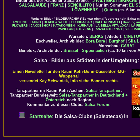
Bilder aus der Aachener Salsa-Szene:
3-FALTIGKEITSKIRCHE
SALSALAUBE
|
FRANZ
|
SENCILLITO
| Nur im Sommer:
ELIS
LÖWENHERZ
|
Quinta
(ca. 6 km v
Weitere Bilder / BILDERARCHIV ("Es war einmal": vorerst kein Salsa m
AMBIENTE LATINO
|
BLACK & WHITE
|
BUDDHA-BAR
|
CAFÉ RONCALLI
|
Dancing a
FLOWERS
|
JAKOBSHOF
|
KATAKOMBEN
|
KURHAUS
|
LA BELLA VITA LOCA
|
LA F
PAPILLON
|
STEVENS
|
TANZCENTER No.1
|
VIELHAR
Würselen:
BERKS
| Alsdorf:
CINET
Eschweiler, Archivbilder:
Bora Bora
|
Burghof
|
Sila L
Monschau:
CARAT
Benelux, Archivbilder:
Brüssel
|
Sippenaeken
(ca. 10 km von 
Salsa - Bilder aus Städten in der Umgebung
Einen Newsletter für den Raum Köln-Bonn-Düsseldorf-MG-
Wuppertal
versendet Kay Schwintek, Info siehe Banner rechts.
Tanzpartner im Raum Köln-Aachen:
Salsa-Tanzpartner
.
Tanzpartner Bundesweit:
Salsa-Tanzpartner in Deutschland +
Österreich
nach Region.
Kommentar zu diesen Clubs:
Salsa-Forum
.
Startseite:
Die Salsa-Clubs (Salsatecas) in