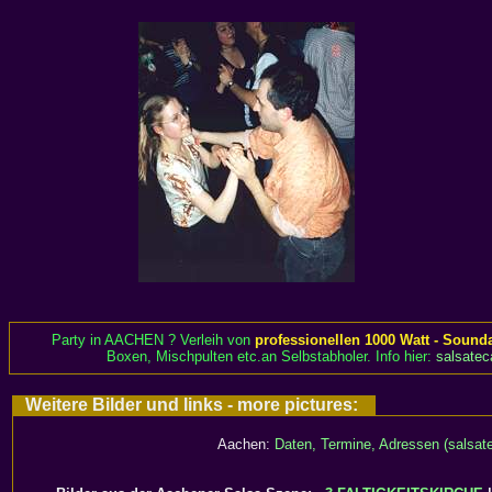
Party in AACHEN ? Verleih von
professionellen 1000 Watt - Sound
Boxen, Mischpulten etc.an Selbstabholer. Info hier:
salsatec
Weitere Bilder und links - more pictures:
Aachen:
Daten, Termine, Adressen (salsate