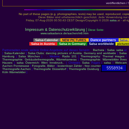
veröffentlichen /
No part of these pages (e.g. photographies, texts) may be used, reproduced, copied,
Diese Bilder sind urheberrechtlich geschützt. Jede Verwendung nur 
Friday, 07-Aug-2026 00:50:43 CEST Design/Copyright © 2026
salsa
.at - all 
Impressum & Datenschutzerklärung
|
Diese Seite:
www.salsadance.de/aachen/m6.htm
Dance partners
Salsa-Calendar
NEW PICTURES
Salsa
Salsa in Austria
Salsa in Germany
Salsa worldwide
picture
Partnerseiten sowie weitere Online-Angebote auf diesen Servern:
Bachata
|
Salsa
:
salsa
.at
|
Salsa-Kalender
|
Salsa Clubs: dancing pictures of Austria, Germany and worldwide
|
Salsa
Hamburg
|
Salsa München
| - Weitere:
Radio 101
|
Thermography: Thermal images
/
Thermographie: Gebäudethermografie, Wärmekameras
|
Thermographie: Wärmebilder Ihres
Hauses
|
salsa Österreich: Wien Innsbruck..
| Chrissies
Salsa
Pages |
salsa
|
Webcam
Aachen Pontstrasse
|
Fotografie, Bilder
|
kostenloser Zähler - free counter
Thermografie Aachen
|
Thermografie Düsseldorf
|
Thermografie Duisburg
|
Köln Wärmebilder
|