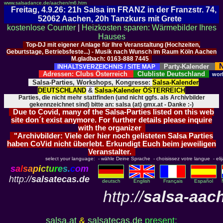
www.salsadance.de/aachen/m6.htm
Freitag, 4.9.26: 21h Salsa im FRANZ in der Franzstr. 74,
52062 Aachen, 20h Tanzkurs mit Grete
kostenlose Counter
|
Heizkosten sparen: Wärmebilder Ihres
Hauses
Top-DJ mit eigener Anlage für Ihre Veranstaltung (Hochzeiten,
Geburtstage, Betriebsfeste...) - Musik nach Wunsch im Raum Köln Aachen
M.gladbach: 0163-888 7445
N
Party-Kalender
INHALTSVERZEICHNIS / SITE MAP
Adressen: Clubs Österreich
Clubliste Deutschland
wor
Salsa-Parties, Workshops, Kongresse:
Salsa-Kalender
DEUTSCHLAND
&
Salsa-Kalender ÖSTERREICH
Parties, die nicht mehr stattfinden (und nicht ggfs. als Archivbilder
gekennzeichnet sind) bitte an: salsa (at) gmx.at - Danke :-)
Due to Covid, many of the Salsa-Parties listed on this web
site don´t exist anymore. For further details please inquire
with the organizer
"Archivbilder: Viele der hier noch gelisteten Salsa Parties
haben CoVid nicht überlebt. Erkundigt Euch beim jeweiligen
Veranstalter.
select your language: - wähle Deine Sprache - choisissez votre langue - elija 
s
a
l
s
a
p
i
c
t
u
r
e
s
.
c
o
m
http://
salsatecas.de
deutsch
English
Français
Español
http://
salsa-aac
salsa.at
&
salsatecas.de
present: