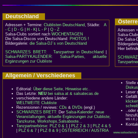
Deutschland
Österr
Adressen + Termine:
Clublisten Deutschland
, Städte:
A
- C
|
D - G
|
H - K
|
L - P
|
Q - Z
Adressen +
Salsa-Clubs sortiert nach
WOCHENTAGEN
Salsa-Clubs
Die Salsa-Discos von Deutschland:
PHOTOS !
Die Salsa-
Bildergalerie:
die Salsa-DJ´s von Deutschland
Bildergaler
Hier befind
SCHWARZES BRETT:
Tanzpartner in Deutschland
|
Salsa-PARTYKALENDER: Salsa-Parties, aktuelle
SCHWARZ
Ergänzungen zur Clubliste
Tanzpartner
Allgemein / Verschiedenes
Stelle
Diskus
Editorial:
Über diese Seite, Hinweise etc..
Leser 
Das Letzte:
NEU
bei salsa.at & salsatecas.de
Gefällt
verschiedene andere Länder:
klicke
WELTWEITE Clubliste
schreib
Rezensionen / reviews:
CDs
&
DVDs
(engl.)
..oder
SCHWARZES BRETT:
Der
Salsa-Kalender: neue
hinzuf
Veranstaltungen, aktuelle Ergänzungen zur Clubliste;
MS I.E.)
Tanzkurse, Workshops,Salsaboote...
Kontak
Tanzpartnerbörse
:
PLZ 0 & 1
|
PLZ 2 & 3
|
PLZ 4 & 5
|
PLZ 6 & 7
|
PLZ 8 & 9
|
ÖSTERREICH / AUSTRIA
www.salsadance