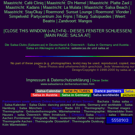
Maastricht: Café Cliniq
|
Maastricht: D'n Hiemel
|
Maastricht: Platte Zaol
|
Maastricht: Kadans
|
Maastricht: La Mulata
|
Maastricht: Salsa Beach
|
Maastricht: StayOkay
|
Roermond: Sunset Lounge
|
Roermond: Vlonder
|
Simpelveld: Partycentrum Jos Frijns
|
Tilburg: Salsipuedes
|
Weert:
Beatrix
|
Zandvoort: Mangos
[
CLOSE THIS WINDOW (=ALT+F4) - DIESES FENSTER SCHLIESSEN
]
[
MAIN PAGE: SALSA.AT
]
Die Salsa-Clubs (Salsatecas) in Deutschland & Österreich - Salsa in Germany and Austria -
Salsa en Allemagne et Autriche:
salsatecas.de und salsa.at
No part of these pages (e.g. photographies, texts) may be used, reproduced, copied, modi
Diese Photos sind urheberrechtlich geschützt. Jede Verwendung nur
Design/Copyright © 1998-2000 by salsa.at -
a
Impressum & Datenschutzerklärung
|
Diese Seite:
www.salsadance.de/benelux/cristo.htm
Dance partners
Salsa-Calendar
NEW PICTURES
Salsa
Salsa in Austria
Salsa in Germany
Salsa worldwide
picture
Partnerseiten sowie weitere Online-Angebote auf diesen Servern:
Bachata
|
Salsa
:
salsa
.at
|
Salsa-Kalender
|
Salsa Clubs: dancing pictures of Austria, Germany and worldwide
|
Salsa
Hamburg
|
Salsa München
| - Weitere:
Radio 101
|
Thermography: Thermal images
/
Thermographie: Gebäudethermografie, Wärmekameras
|
Thermographie: Wärmebilder Ihres
Hauses
|
salsa Österreich: Wien Innsbruck..
| Chrissies
Salsa
Pages |
salsa
|
Webcam
Aachen Pontstrasse
|
Fotografie, Bilder
|
kostenloser Zähler - free counter
Thermografie Aachen
|
Thermografie Düsseldorf
|
Thermografie Duisburg
|
Köln Wärmebilder
|