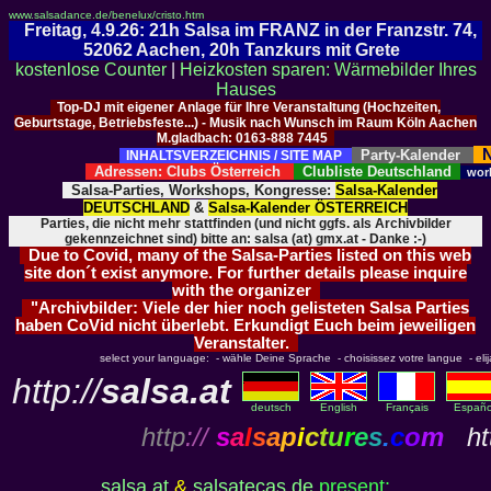
www.salsadance.de/benelux/cristo.htm
Freitag, 4.9.26: 21h Salsa im FRANZ in der Franzstr. 74,
52062 Aachen, 20h Tanzkurs mit Grete
kostenlose Counter
|
Heizkosten sparen: Wärmebilder Ihres
Hauses
Top-DJ mit eigener Anlage für Ihre Veranstaltung (Hochzeiten,
Geburtstage, Betriebsfeste...) - Musik nach Wunsch im Raum Köln Aachen
M.gladbach: 0163-888 7445
N
Party-Kalender
INHALTSVERZEICHNIS / SITE MAP
Adressen: Clubs Österreich
Clubliste Deutschland
wor
Salsa-Parties, Workshops, Kongresse:
Salsa-Kalender
DEUTSCHLAND
&
Salsa-Kalender ÖSTERREICH
Parties, die nicht mehr stattfinden (und nicht ggfs. als Archivbilder
gekennzeichnet sind) bitte an: salsa (at) gmx.at - Danke :-)
Due to Covid, many of the Salsa-Parties listed on this web
site don´t exist anymore. For further details please inquire
with the organizer
"Archivbilder: Viele der hier noch gelisteten Salsa Parties
haben CoVid nicht überlebt. Erkundigt Euch beim jeweiligen
Veranstalter.
select your language: - wähle Deine Sprache - choisissez votre langue - elija 
http://
salsa.at
deutsch
English
Français
Españo
http
://
s
a
l
s
a
p
i
c
t
u
r
e
s
.
c
o
m
htt
salsa.at
&
salsatecas.de
present: