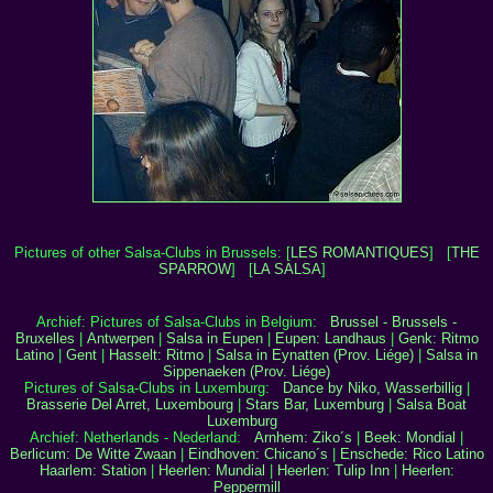
Pictures of other Salsa-Clubs in Brussels:
[
LES ROMANTIQUES
] [
THE
SPARROW
]
[
LA SALSA
]
Archief: Pictures of Salsa-Clubs in Belgium:
Brussel - Brussels -
Bruxelles
|
Antwerpen
|
Salsa in Eupen
|
Eupen: Landhaus
|
Genk: Ritmo
Latino
|
Gent
|
Hasselt: Ritmo
|
Salsa in Eynatten (Prov. Liége)
|
Salsa in
Sippenaeken (Prov. Liége)
Pictures of Salsa-Clubs in Luxemburg:
Dance by Niko, Wasserbillig
|
Brasserie Del Arret, Luxembourg
|
Stars Bar, Luxemburg
|
Salsa Boat
Luxemburg
Archief: Netherlands - Nederland:
Arnhem: Ziko´s
|
Beek: Mondial
|
Berlicum: De Witte Zwaan
|
Eindhoven: Chicano´s
|
Enschede: Rico Latino
Haarlem: Station
|
Heerlen: Mundial
|
Heerlen: Tulip Inn
|
Heerlen:
Peppermill