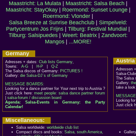
Maastricht: La Mulata
|
Maastricht: Salsa Beach
|
Maastricht: StayOkay
|
Roermond: Sunset Lounge
|
Roermond: Vlonder
|
Salsa Breeze at Sunrise Beachclub
|
Simpelveld:
Partycentrum Jos Frijns
|
Tilburg: Festival Mundial
|
Tilburg: Salsipuedes
|
Weert: Beatrix
|
Zandvoort:
Mangos
|
...MORE!
Germany
Austr
Adresses + dates:
Club lists Germany
,
Towns:
A-G
|
H-P
|
Q-Z
Adressen +
The Salsa discos of Germany:
PICTURES !
Salsa-Club
Gallery:
die Salsa-DJ´s of Germany
The Salsa 
Gallery:
th
MESSAGE BOARDS:
take a look
Looking for a dance partner for Your next trip to Austria ?
Just click here:
meet people: salsa dance partner forum
MESSAGE
|
salsa-forum / discussion board
Looking for
Agenda: Salsa-Events in Germany: the Party
Just click 
Calendar!
Miscellaneous:
Salsa worldwide:
worldwide club list
Compact discs and books:
Salsa, south America,
Galler