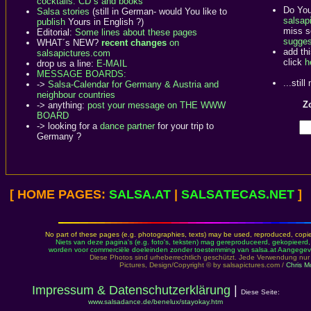
cocktails: CD´s and books
Do You
Salsa stories
(still in German- would You like to
salsapi
publish
Yours in English ?)
miss s
Editorial:
Some lines about these pages
sugges
WHAT´s NEW?
recent changes
on
add th
salsapictures.com
click
h
drop us a line:
E-MAIL
MESSAGE BOARDS:
...stil
->
Salsa-Calendar for Germany & Austria and
neighbour countries
Zo
-> anything:
post your message on THE WWW
BOARD
-> looking for a
dance partner
for your trip to
Germany ?
[ HOME PAGES:
SALSA
.AT
|
SALSA
TECAS.NET
]
No part of these pages (e.g. photographies, texts) may be used, reproduced, copied,
Niets van deze pagina's (e.g. foto's, teksten) mag gereproduceerd, gekopieerd
worden voor commerciële doeleinden zonder toestemming van salsa.at Aangegeve
Diese Photos sind urheberrechtlich geschützt. Jede Verwendung n
Pictures, Design/Copyright © by salsapictures.com /
Chris Mo
Impressum & Datenschutzerklärung
|
Diese Seite:
www.salsadance.de/benelux/stayokay.htm