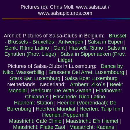
Pictures (c): Chris Moll, www.salsa.at /
www.salsapictures.com
Archief: Pictures of Salsa-Clubs in Belgium:
Brussel
- Brussels - Bruxelles
|
Antwerpen
|
Salsa in Eupen
|
Genk: Ritmo Latino
|
Gent
|
Hasselt: Ritmo
|
Salsa in
Eynatten (Prov. Liége)
|
Salsa in Sippenaeken (Prov.
Liége)
Pictures of Salsa-Clubs in Luxemburg:
Dance by
Niko, Wasserbillig
|
Brasserie Del Arret, Luxembourg
|
Stars Bar, Luxemburg
|
Salsa Boat Luxemburg
Netherlands - Nederland:
Arnhem: Ziko´s
|
Beek:
Mondial
|
Berlicum: De Witte Zwaan
|
Eindhoven:
Chicano´s
|
Enschede: Rico Latino
Haarlem: Station
|
Heerlen (Voerendaal): De
Borenburg
|
Heerlen: Mundial
|
Heerlen: Tulip Inn
|
Heerlen: Peppermill
Maastricht: Café Cliniq
|
Maastricht: D'n Hiemel
|
Maastricht: Platte Zaol
|
Maastricht: Kadans
|