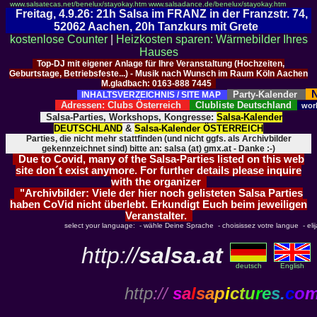
www.salsatecas.net/benelux/stayokay.htm
www.salsadance.de/benelux/stayokay.htm
Freitag, 4.9.26: 21h Salsa im FRANZ in der Franzstr. 74,
52062 Aachen, 20h Tanzkurs mit Grete
kostenlose Counter
|
Heizkosten sparen: Wärmebilder Ihres
Hauses
Top-DJ mit eigener Anlage für Ihre Veranstaltung (Hochzeiten,
Geburtstage, Betriebsfeste...) - Musik nach Wunsch im Raum Köln Aachen
M.gladbach: 0163-888 7445
N
Party-Kalender
INHALTSVERZEICHNIS / SITE MAP
Adressen: Clubs Österreich
Clubliste Deutschland
wor
Salsa-Parties, Workshops, Kongresse:
Salsa-Kalender
DEUTSCHLAND
&
Salsa-Kalender ÖSTERREICH
Parties, die nicht mehr stattfinden (und nicht ggfs. als Archivbilder
gekennzeichnet sind) bitte an: salsa (at) gmx.at - Danke :-)
Due to Covid, many of the Salsa-Parties listed on this web
site don´t exist anymore. For further details please inquire
with the organizer
"Archivbilder: Viele der hier noch gelisteten Salsa Parties
haben CoVid nicht überlebt. Erkundigt Euch beim jeweiligen
Veranstalter.
select your language: - wähle Deine Sprache - choisissez votre langue - elija 
http://
salsa.at
deutsch
English
http
://
s
a
l
s
a
p
i
c
t
u
r
e
s
.
c
o