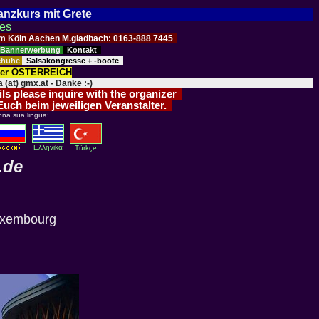
Tanzkurs mit Grete
ses
Raum Köln Aachen M.gladbach: 0163-888 7445
Bannerwerbung
Kontakt
schuhe
Salsakongresse + -boote
der ÖSTERREICH
 (at) gmx.at - Danke :-)
ils please inquire with the organizer
 Euch beim jeweiligen Veranstalter.
ona sua lingua:
Eλληvikα
Türkçe
.de
uxembourg