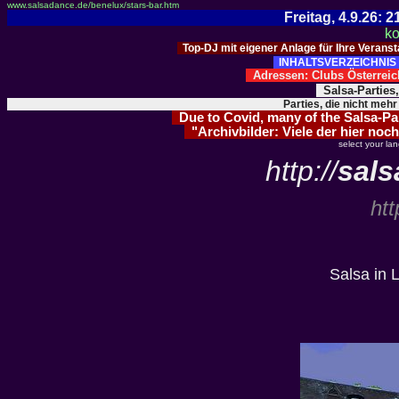
www.salsadance.de/benelux/stars-bar.htm
Freitag, 4.9.26:
ko
Top-DJ mit eigener Anlage für Ihre Verans
INHALTSVERZEICHNIS 
Adressen: Clubs Österre
Salsa-Parties
Parties, die nicht mehr
Due to Covid, many of the Salsa-Part
"Archivbilder: Viele der hier noch
select your la
http://
sals
htt
Salsa in 