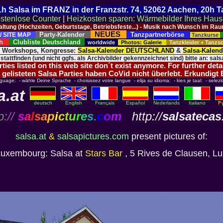
 21h Salsa im FRANZ in der Franzstr. 74, 52062 Aachen, 20h 
stenlose Counter
|
Heizkosten sparen: Wärmebilder Ihres Hau
taltung (Hochzeiten, Geburtstage, Betriebsfeste...) - Musik nach Wunsch im 
NEUES
Party-Kalender
Tanzpartnerbörse
/ SITE MAP
Tanzkurse
ich
Clubliste Deutschland
worldwide
Photos: Galerie
Tanzkleider + Tanz
, Workshops, Kongresse:
Salsa-Kalender DEUTSCHLAND
&
Salsa-Kalen
 stattfinden (und nicht ggfs. als Archivbilder gekennzeichnet sind) bitte an: salsa
ies listed on this web site don´t exist anymore. For further deta
 gelisteten Salsa Parties haben CoVid nicht überlebt. Erkundigt
nguage: - wähle Deine Sprache - choisissez votre langue - elija su idioma: - kies je taal: - selezi
a.at
deutsch
English
Français
Español
Nederlands
Italiano
p
://
s
a
l
s
a
p
i
c
t
u
r
e
s
.
c
o
m
http://
salsatecas
salsa.at
&
salsapictures.com
present pictures of:
Luxembourg: Salsa at
Stars Bar
, 5 Rives de Clausen, L