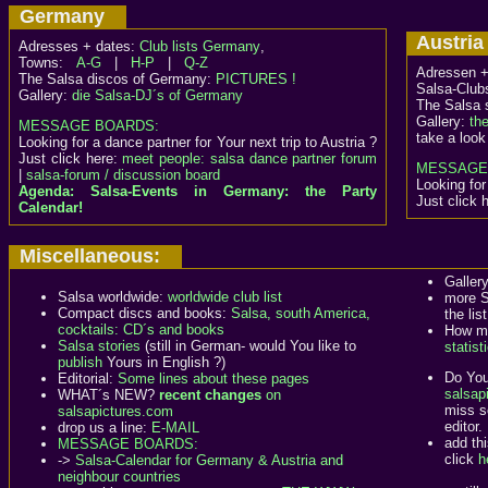
Germany
Austr
Adresses + dates:
Club lists Germany
,
Towns:
A-G
|
H-P
|
Q-Z
Adressen +
The Salsa discos of Germany:
PICTURES !
Salsa-Clubs
Gallery:
die Salsa-DJ´s of Germany
The Salsa 
Gallery:
th
MESSAGE BOARDS:
take a look
Looking for a dance partner for Your next trip to Austria ?
Just click here:
meet people: salsa dance partner forum
MESSAGE
|
salsa-forum / discussion board
Looking for
Agenda: Salsa-Events in Germany: the Party
Just click 
Calendar!
Miscellaneous:
Galler
Salsa worldwide:
worldwide club list
more S
Compact discs and books:
Salsa, south America,
the list
cocktails: CD´s and books
How ma
Salsa stories
(still in German- would You like to
statist
publish
Yours in English ?)
Do You
Editorial:
Some lines about these pages
salsapi
WHAT´s NEW?
recent changes
on
miss s
salsapictures.com
editor.
drop us a line:
E-MAIL
add th
MESSAGE BOARDS:
click
h
->
Salsa-Calendar for Germany & Austria and
neighbour countries