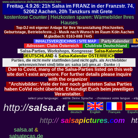
www.salsadance.de/benelux/mundial.htm
Freitag, 4.9.26: 21h Salsa im FRANZ in der Franzstr. 74,
52062 Aachen, 20h Tanzkurs mit Grete
kostenlose Counter
|
Heizkosten sparen: Wärmebilder Ihres
Hauses
Top-DJ mit eigener Anlage für Ihre Veranstaltung (Hochzeiten,
Geburtstage, Betriebsfeste...) - Musik nach Wunsch im Raum Köln Aachen
M.gladbach: 0163-888 7445
N
Party-Kalender
INHALTSVERZEICHNIS / SITE MAP
Adressen: Clubs Österreich
Clubliste Deutschland
wor
Salsa-Parties, Workshops, Kongresse:
Salsa-Kalender
DEUTSCHLAND
&
Salsa-Kalender ÖSTERREICH
Parties, die nicht mehr stattfinden (und nicht ggfs. als Archivbilder
gekennzeichnet sind) bitte an: salsa (at) gmx.at - Danke :-)
Due to Covid, many of the Salsa-Parties listed on this web
site don´t exist anymore. For further details please inquire
with the organizer
"Archivbilder: Viele der hier noch gelisteten Salsa Parties
haben CoVid nicht überlebt. Erkundigt Euch beim jeweiligen
Veranstalter.
select your language: - wähle Deine Sprache - choisissez votre langue - elija 
http://
salsa.at
deutsch
English
Français
Españo
http
://
s
a
l
s
a
p
i
c
t
u
r
e
s
.
c
o
m
htt
salsa.at
&
salsatecas.de