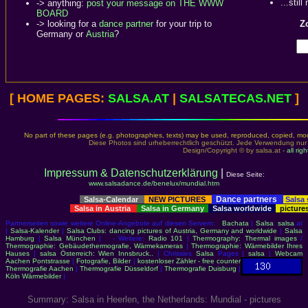
...stil
-> anything:
post your message on THE WWW
BOARD
-> looking for a
dance partner
for your trip to
Zo
Germany or
Austria
?
[ HOME PAGES:
SALSA
.AT
|
SALSA
TECAS.NET
]
No part of these pages (e.g. photographies, texts) may be used, reproduced, copied, modi
Diese Photos sind urheberrechtlich geschützt. Jede Verwendung nur
Design/Copyright © by salsa.at -
all rig
Impressum & Datenschutzerklärung
|
Diese Seite:
www.salsadance.de/benelux/mundial.htm
Dance partners
Salsa-Calendar
NEW PICTURES
Salsa
Salsa in Austria
Salsa in Germany
Salsa worldwide
picture
Partnerseiten sowie weitere Online-Angebote auf diesen Servern:
Bachata
|
Salsa
:
salsa
.at
|
Salsa-Kalender
|
Salsa Clubs: dancing pictures of Austria, Germany and worldwide
|
Salsa
Hamburg
|
Salsa München
| - Weitere:
Radio 101
|
Thermography: Thermal images
/
Thermographie: Gebäudethermografie, Wärmekameras
|
Thermographie: Wärmebilder Ihres
Hauses
|
salsa Österreich: Wien Innsbruck..
| Chrissies
Salsa
Pages |
salsa
|
Webcam
Aachen Pontstrasse
|
Fotografie, Bilder
|
kostenloser Zähler - free counter
Thermografie Aachen
|
Thermografie Düsseldorf
|
Thermografie Duisburg
|
Köln Wärmebilder
|
Summary: Salsa in Heerlen, the Netherlands: Mundial - pictures