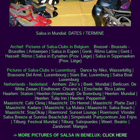
Salsa in Mundial: DATES / TERMINE
Archief: Pictures of Salsa-Clubs in Belgium:
Brussel - Brussels -
Bruxelles
|
Antwerpen
|
Salsa in Eupen
|
Genk: Ritmo Latino
|
Gent
|
Hasselt: Ritmo
|
Salsa in Eynatten (Prov. Liége)
|
Salsa in Sippenaeken
(Prov. Liége)
Pictures of Salsa-Clubs in Luxemburg:
Dance by Niko, Wasserbillig
|
Brasserie Del Arret, Luxembourg
|
Stars Bar, Luxemburg
|
Salsa Boat
Luxemburg
Netherlands - Nederland:
Arnhem: Ziko´s
|
Beek: Mondial
|
Berlicum: De
Witte Zwaan
|
Eindhoven: Chicano´s
|
Enschede: Rico Latino
Haarlem: Station
|
Heerlen (Voerendaal): De Borenburg
|
Heerlen: Mundial
|
Heerlen: Tulip Inn
|
Heerlen: Peppermill
Maastricht: Café Cliniq
|
Maastricht: D'n Hiemel
|
Maastricht: Platte Zaol
|
Maastricht: Kadans
|
Maastricht: La Mulata
|
Maastricht: Salsa Beach
|
Maastricht: StayOkay
|
Roermond: Sunset Lounge
|
Roermond: Vlonder
Salsa Breeze at Sunrise Beachclub
|
Simpelveld: Partycentrum Jos Frijns
|
Tilburg: Festival Mundial
|
Tilburg: Salsipuedes
|
Weert: Beatrix
|
Zandvoort: Mangos
-> MORE PICTURES OF SALSA IN BENELUX:
CLICK HERE