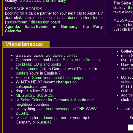
Gallery:
die Salsa-DJ´s of Germany
The Salsa 
Gallery:
th
MESSAGE BOARDS:
take a look
Looking for a dance partner for Your next trip to Austria ?
Just click here:
meet people: salsa dance partner forum
MESSAGE
|
salsa-forum / discussion board
Looking for
Agenda: Salsa-Events in Germany: the Party
Just click 
Calendar!
Miscellaneous:
Galler
Salsa worldwide:
worldwide club list
more S
Compact discs and books:
Salsa, south America,
the list
cocktails: CD´s and books
How ma
Salsa stories
(still in German- would You like to
statist
publish
Yours in English ?)
Do You
Editorial:
Some lines about these pages
salsapi
WHAT´s NEW?
recent changes
on
miss s
salsapictures.com
editor.
drop us a line:
E-MAIL
add th
MESSAGE BOARDS:
click
h
->
Salsa-Calendar for Germany & Austria and
neighbour countries
...stil
-> anything:
post your message on THE WWW
BOARD
-> looking for a
dance partner
for your trip to
Zo
Germany or
Austria
?