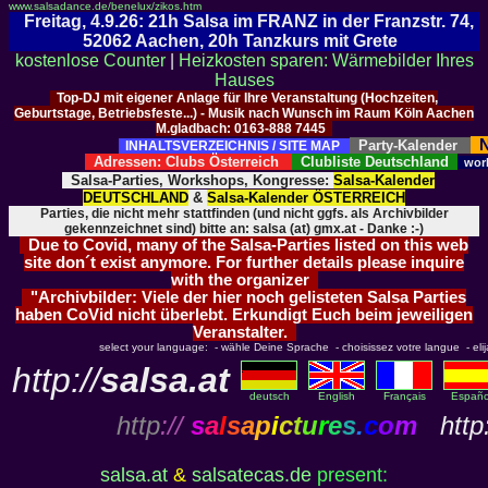
www.salsadance.de/benelux/zikos.htm
Freitag, 4.9.26: 21h Salsa im FRANZ in der Franzstr. 74,
52062 Aachen, 20h Tanzkurs mit Grete
kostenlose Counter
|
Heizkosten sparen: Wärmebilder Ihres
Hauses
Top-DJ mit eigener Anlage für Ihre Veranstaltung (Hochzeiten,
Geburtstage, Betriebsfeste...) - Musik nach Wunsch im Raum Köln Aachen
M.gladbach: 0163-888 7445
N
Party-Kalender
INHALTSVERZEICHNIS / SITE MAP
Adressen: Clubs Österreich
Clubliste Deutschland
wor
Salsa-Parties, Workshops, Kongresse:
Salsa-Kalender
DEUTSCHLAND
&
Salsa-Kalender ÖSTERREICH
Parties, die nicht mehr stattfinden (und nicht ggfs. als Archivbilder
gekennzeichnet sind) bitte an: salsa (at) gmx.at - Danke :-)
Due to Covid, many of the Salsa-Parties listed on this web
site don´t exist anymore. For further details please inquire
with the organizer
"Archivbilder: Viele der hier noch gelisteten Salsa Parties
haben CoVid nicht überlebt. Erkundigt Euch beim jeweiligen
Veranstalter.
select your language: - wähle Deine Sprache - choisissez votre langue - elija 
http://
salsa.at
deutsch
English
Français
Españo
http
://
s
a
l
s
a
p
i
c
t
u
r
e
s
.
c
o
m
http:
salsa.at
&
salsatecas.de
present: