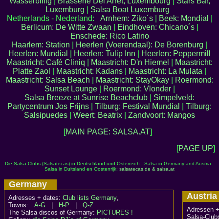
Wasserbillig
|
Brasserie Del Arret, Luxembourg
|
Stars Bar,
Luxemburg
|
Salsa Boat Luxemburg
Netherlands - Nederland:
Arnhem: Ziko´s
|
Beek: Mondial
|
Berlicum: De Witte Zwaan
|
Eindhoven: Chicano´s
|
Enschede: Rico Latino
Haarlem: Station
|
Heerlen (Voerendaal): De Borenburg
|
Heerlen: Mundial
|
Heerlen: Tulip Inn
|
Heerlen: Peppermill
Maastricht: Café Cliniq
|
Maastricht: D'n Hiemel
|
Maastricht:
Platte Zaol
|
Maastricht: Kadans
|
Maastricht: La Mulata
|
Maastricht: Salsa Beach
|
Maastricht: StayOkay
|
Roermond:
Sunset Lounge
|
Roermond: Vlonder
|
Salsa Breeze at Sunrise Beachclub
|
Simpelveld:
Partycentrum Jos Frijns
|
Tilburg: Festival Mundial
|
Tilburg:
Salsipuedes
|
Weert: Beatrix
|
Zandvoort: Mangos
[
MAIN PAGE: SALSA.AT
]
[
PAGE UP
]
Die Salsa-Clubs (Salsatecas) in Deutschland und Österreich - Salsa in Germany and Austria -
Salsa in Duitsland en Oostenrijk:
salsatecas.de & salsa.at
Germany
Austr
Adresses + dates:
Club lists Germany
,
Towns:
A-G
|
H-P
|
Q-Z
Adressen +
The Salsa discos of Germany:
PICTURES !
Salsa-Club